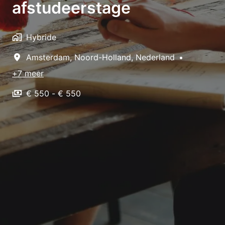
afstudeerstage
Hybride
Amsterdam
,
Noord-Holland
,
Nederland
•
+7 meer
€ 550 - € 550