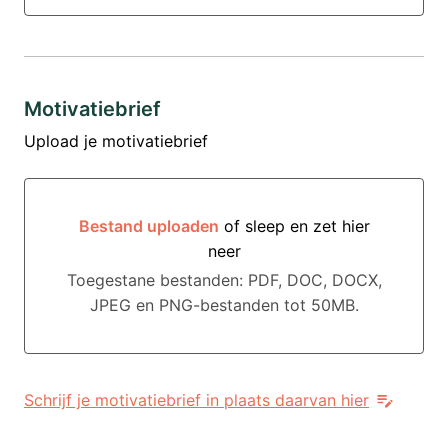
Motivatiebrief
Upload je motivatiebrief
Bestand uploaden
of sleep en zet hier
neer
Bestand uploaden of sleep en zet hier neer
Toegestane bestanden: PDF, DOC, DOCX,
JPEG en PNG-bestanden tot 50MB.
Schrijf je motivatiebrief in plaats daarvan hier