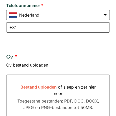
Telefoonnummer
*
Nederland
Cv
*
Cv bestand uploaden
Bestand uploaden
of sleep en zet hier
neer
Bestand uploaden of sleep en zet hier neer
Toegestane bestanden: PDF, DOC, DOCX,
JPEG en PNG-bestanden tot 50MB.